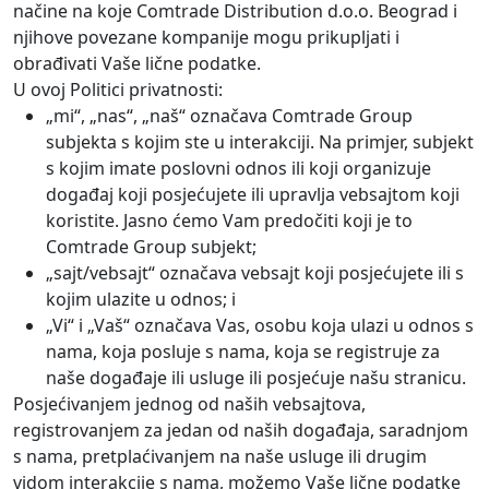
načine na koje Comtrade Distribution d.o.o. Beograd i
njihove povezane kompanije mogu prikupljati i
obrađivati Vaše lične podatke.
U ovoj Politici privatnosti:
„mi“, „nas“, „naš“ označava Comtrade Group
subjekta s kojim ste u interakciji. Na primjer, subjekt
s kojim imate poslovni odnos ili koji organizuje
događaj koji posjećujete ili upravlja vebsajtom koji
koristite. Jasno ćemo Vam predočiti koji je to
Comtrade Group subjekt;
„sajt/vebsajt“ označava vebsajt koji posjećujete ili s
kojim ulazite u odnos; i
„Vi“ i „Vaš“ označava Vas, osobu koja ulazi u odnos s
nama, koja posluje s nama, koja se registruje za
naše događaje ili usluge ili posjećuje našu stranicu.
Posjećivanjem jednog od naših vebsajtova,
registrovanjem za jedan od naših događaja, saradnjom
s nama, pretplaćivanjem na naše usluge ili drugim
vidom interakcije s nama, možemo Vaše lične podatke