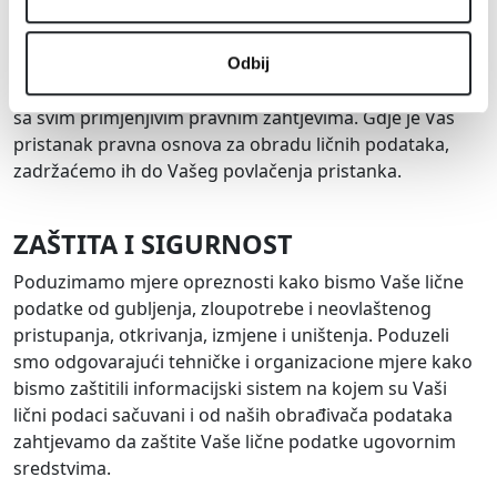
PERIOD ČUVANJA
Vaše lične podatke ćemo zadržati samo onoliko dugo
koliko je razumno potrebno za svrhe u koje su
Odbij
prikupljene ili dobijene ili kako bismo bili u saglasnosti
sa svim primjenjivim pravnim zahtjevima. Gdje je Vaš
pristanak pravna osnova za obradu ličnih podataka,
zadržaćemo ih do Vašeg povlačenja pristanka.
ZAŠTITA I SIGURNOST
Poduzimamo mjere opreznosti kako bismo Vaše lične
podatke od gubljenja, zloupotrebe i neovlaštenog
pristupanja, otkrivanja, izmjene i uništenja. Poduzeli
smo odgovarajući tehničke i organizacione mjere kako
bismo zaštitili informacijski sistem na kojem su Vaši
lični podaci sačuvani i od naših obrađivača podataka
zahtjevamo da zaštite Vaše lične podatke ugovornim
sredstvima.