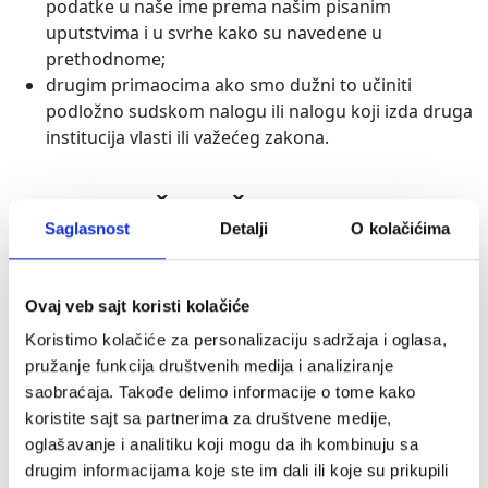
podatke u naše ime prema našim pisanim
uputstvima i u svrhe kako su navedene u
prethodnome;
drugim primaocima ako smo dužni to učiniti
podložno sudskom nalogu ili nalogu koji izda druga
institucija vlasti ili važećeg zakona.
PRENOS VAŠIH LIČNIH PODATAKA
Saglasnost
Detalji
O kolačićima
VAN EU/EEP
Vaše podatke možemo prenijeti primaocima koji se
nalaze izvan EU/EEP („treće zemlje“), našim povezanim
Ovaj veb sajt koristi kolačiće
kompanijama i obrađivačima podataka. Takvi prenosi se
Koristimo kolačiće za personalizaciju sadržaja i oglasa,
dešavaju pod sljedećim mjerama zaštite sigurnosti:
pružanje funkcija društvenih medija i analiziranje
– Komisija EU je odlučila da dotična treća zemlja
saobraćaja. Takođe delimo informacije o tome kako
osigurava adekvatan nivo zaštite;
koristite sajt sa partnerima za društvene medije,
– Komisija EU nije odlučila, zbog lokalne legislature
oglašavanje i analitiku koji mogu da ih kombinuju sa
takve zemlje ili međunarodnih obaveza koje je preuzela,
drugim informacijama koje ste im dali ili koje su prikupili
da takva dotična zemlja osigurava adekvatan nivo