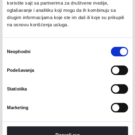
koristite sajt sa partnerima za društvene medije,
oglašavanje i analitiku koji mogu da ih kombinuju sa
drugim informacijama koje ste im dali ili koje su prikupili
na osnovu korišćenja usluga.
Избор
Neophodni
сагласности
Podešavanja
Rerne za pripremu
Roštilji i grilovi
hrane na otvorenom
Statistika
Marketing
Dozvoli sve