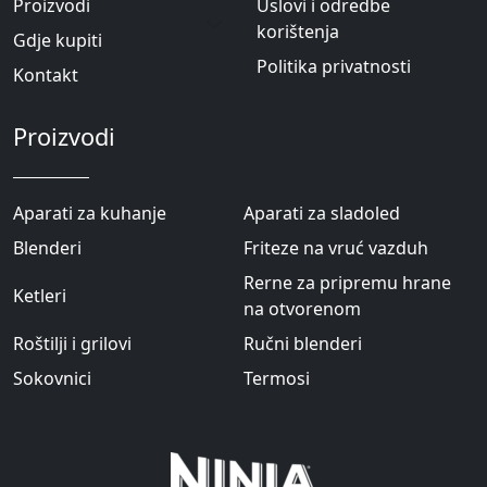
Proizvodi
Uslovi i odredbe
korištenja
Gdje kupiti
Politika privatnosti
Kontakt
Proizvodi
Aparati za kuhanje
Aparati za sladoled
Blenderi
Friteze na vruć vazduh
Rerne za pripremu hrane
Ketleri
na otvorenom
Roštilji i grilovi
Ručni blenderi
Sokovnici
Termosi