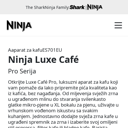
|
The SharkNinja Family:
Aaparat za kafu
ES701EU
Ninja Luxe Café
Pro Serija
Otkrijte Luxe Café Pro, luksuzni aparat za kafu koji
vam pomaže da lako pripremite pića kvaliteta kao
iz kafića, bez nagađanja. Od mljevenja svježih zrna
u ugrađenom mlinu do stvaranja svilenkasto
glatke mikro-pjene u XL bokalu za pjenu, uživajte u
vrhunskom vođenom iskustvu sa svakim
kuhanjem. Jednostavno dodajte svježa zrna kafe u
ugrađeni spremnik za zrna i izaberite svoj omiljeni
stil espressa, filter kafe ili hladne kafe. Barista