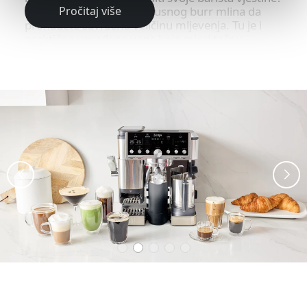
Istražite 25 postavki konusnog burr mlina da
Pročitaj više
pronađete savršenu veličinu mljevenja. Tu je i
praktična ugrađena vaga koja mjeri tačnu
količinu mljevene kafe. Kad dođe vrijeme za
tampanje, integrisani tamper pomaže da sa
minimalnim naporom napravite savršeni puck.
Jednostavno pritisnite polugu i aparat obavi
težak dio posla za vas.
Više volite jednostavniji pristup? Barista Assist će
vas voditi s ekspertim preporukama zasnovanim
na vašem ukusu. Mlin čak prepoznaje koju
košaricu koristite i automatski prilagođava
postavke, tako da vi ne morate. Rezultat je –
savršeno izbalansirana kafa.
Automatizovani Dual Froth sistem
Prepustite pjenjenje mleka stručnjacima. Uživajte
u savršeno teksturiranoj i dugotrajnoj pjeni od
mliječnog ili biljnog mleka, bez komplikacija.
Ninjin Dual Froth sistem kombinuje idealnu
količinu pare i mućenja unutar posude od