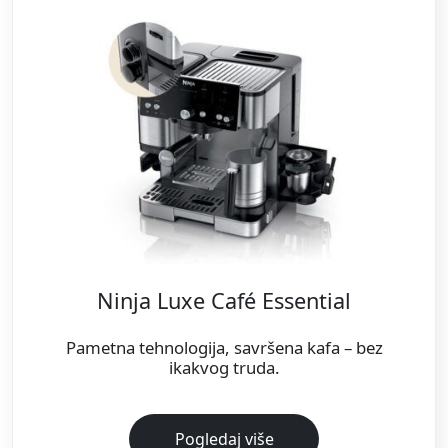
pritiskom na polugu.
Jednostavno čišćenje i održavanje
Održavajte svoj Ninja espresso aparat u
vrhunskom stanju uz automatizovane cikluse
čišćenja i ispiranja. Za preporučeno čišćenje
pogledajte uputstvo za upotrebu. Pjenušavu
mlaznicu možete obrisati vlažnom krpom, a za
dodatnu pogodnost, automatsko ispiranje čisti
mlaznicu iznutra nakon upotrebe. Dijelovi poput
lijevka, košarica, diska za čišćenje, rezervoara za
vodu, poklopca, posude za zrna i posude za
kapanje su sigurni za pranje u gornjoj korpi
mašine za suđe, što olakšava održavanje.
Ninja Luxe Café Essential
Pametna tehnologija, savršena kafa – bez
ikakvog truda.
Pogledaj više