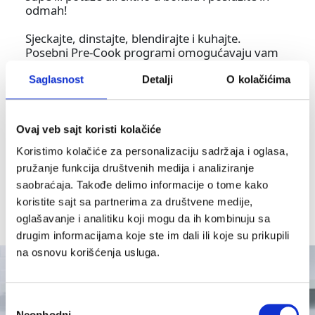
odmah!
Sjeckajte, dinstajte, blendirajte i kuhajte.
Posebni Pre-Cook programi omogućavaju vam
da brzo isjeckate i dinstate sastojke direktno u
bokalu, izvlačeći maksimalan ukus uz minimalan
Saglasnost
Detalji
O kolačićima
trud – idealno za pripremu crnog luka, svežeg
začinskog bilja i drugih sastojaka prije kuhanja.
Ovaj veb sajt koristi kolačiće
Samo dodajte preostale sastojke, podesite
željenu teksturu i prepustite vaše namirnice
Koristimo kolačiće za personalizaciju sadržaja i oglasa,
preciznoj kontroli temperature i Auto-iQ
Pročitaj više
pružanje funkcija društvenih medija i analiziranje
programima, koji će obaviti sav posao umjesto
saobraćaja. Takođe delimo informacije o tome kako
vas. Auto-Stir funkcija osigurava ravnomerno
koristite sajt sa partnerima za društvene medije,
kuhanje bez lepljenja sastojaka.
oglašavanje i analitiku koji mogu da ih kombinuju sa
Blendiranje toplih i hladnih sastojaka.
drugim informacijama koje ste im dali ili koje su prikupili
Snažno sjeckanje. Uz moćan motor snage 1000
na osnovu korišćenja usluga.
W, brzo rotirajuće oštrice bez napora blendaju
tople i hladne sastojke, lako obrađujući voće,
povrće, orašaste plodove, sjemenke, pa čak i led.
Избор
Neophodni