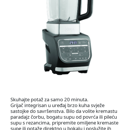
Skuhajte potaž za samo 20 minuta.
Grijač integrisan u uređaj brzo kuha svježe
sastojke do savršenstva. Bilo da volite kremastu
paradajz čorbu, bogatu supu od povrća ili pileću
supu s rezancima, pripremite omiljene kremaste
supe ili potaže direktno u bokalu i poslužite ih